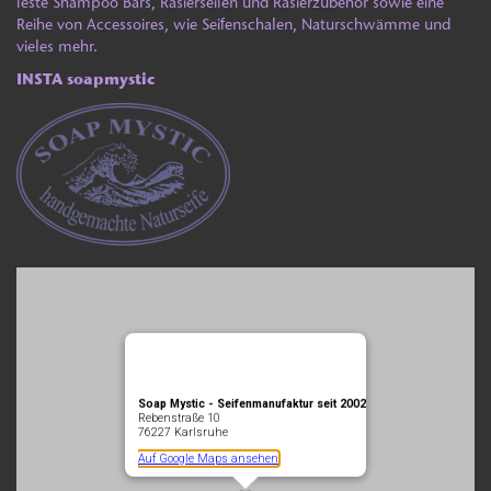
feste Shampoo Bars, Rasierseifen und Rasierzubehör sowie eine
Reihe von Accessoires, wie Seifenschalen, Naturschwämme und
vieles mehr.
INSTA
soapmystic