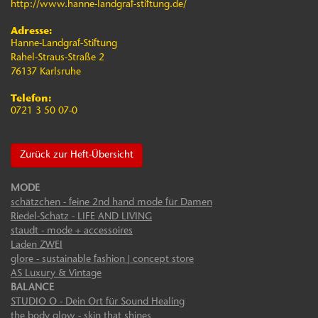
http://www.hanne-landgraf-stiftung.de/
Adresse:
Hanne-Landgraf-Stiftung
Rahel-Straus-Straße 2
76137 Karlsruhe
Telefon:
0721 3 50 07-0
Zurück zur Heft-Übersicht
MODE
schätzchen - feine 2nd hand mode für Damen
Riedel-Schatz - LIFE AND LIVING
staudt - mode + accessoires
Laden ZWEI
glore - sustainable fashion | concept store
AS Luxury & Vintage
BALANCE
STUDIO O - Dein Ort für Sound Healing
the body glow - skin that shines