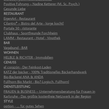
Positive Führung – Nadine Ketterer (M. Sc. Psych.)
Gesunde Liebe
RESTAURANT
EigenArt - Restaurant
Cilantro® – Bistro del Arte - Jorge kocht!
Portale 50 - ristorante
Clubhaus - Sportfreunde Forchheim
LAMM - Restaurant - Hotel - Vinothek
BAR
Vagabund - BAR
WOHNEN
HELBLE & RICHTER - Immobilien
GENUSS
el corazón - Der Feinkost-Laden
KATZ der bäcker - 100% Traditionelles Bäckerhandwerk
Bio-Bäckerei ANA & ANDA
Füllhorn Bio Markt - Bio?-Logisch. Füllhorn!
DIENSTLEISTUNG
FRAUEN & BUSINESS – Unternehmensberatung für Frauen in
Karlsruhe - Das größte kostenfreie Netzwerk in der Region
STYLE
option - ... für gutes Sehen